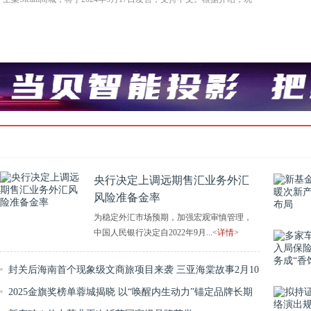
央行决定上调远期售汇业务外汇
风险准备金率
为稳定外汇市场预期，加强宏观审慎管理，
中国人民银行决定自2022年9月...
<详情>
封关后海南首个现象级文商旅项目来袭 三亚海棠故事2月10
日试营业促消费启新篇
2025金旗奖榜单蓉城揭晓 以“唤醒内生动力”锚定品牌长期