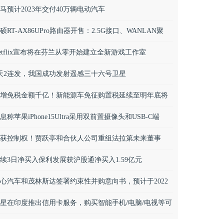
马预计2023年交付40万辆电动汽车
硕RT-AX86UPro路由器开售：2.5G接口、WANLAN聚
，P
etflix宣布将在芬兰从零开始建立全新游戏工作室
天2连发，我国成功发射遥感三十六号卫星
增免税金额千亿！新能源车免征购置税延续至明年底将
何影响车市
息称苹果iPhone15Ultra采用双前置摄像头和USB-C端
，2
获控制权！贾跃亭和合伙人公司重组法拉第未来董事
，现任董事长将引咎辞职
续3日净买入保利发展获沪股通净买入1.59亿元
心汽车和茂林斯达签署约束性并购意向书，预计于2022
底完成交易
星在印度推出信用卡服务，购买智能手机/电脑/电视等可
得返现