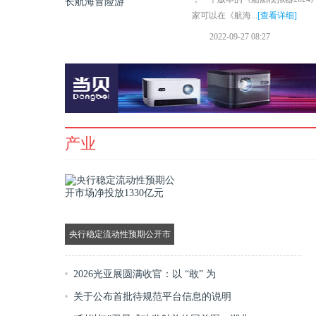
家可以在《航海...
[查看详细]
2022-09-27 08:27
产业
央行稳定流动性预期公开市
场净投放1330亿元
2026光亚展圆满收官：以 “敢” 为
关于公布首批待规范平台信息的说明