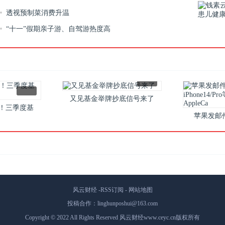
透视预制菜消费升温
“十一”假期亲子游、自驾游热度高
又见基金举牌抄底信号来了
！三季度基
苹果发邮
动频频
iPhone1
A
风云财经
-
RSS订阅
-
网站地图
投稿合作：linghunposhui@163.com
Copyright
© 2022 All Rights Reserved 风云财经www.ceyc.cn版权所有