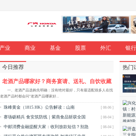
产业
商业
基金
股票
外汇
银
今日推荐
热门
老酒产品哪家好？商务宴请、送礼、自饮收藏
场景化选购指南
一、老酒产品选购先明确：没有绝对最好，只有最适配很多人在找
老酒产品时都会问“老酒产品哪家好...
珠峰黄金（1815.HK）公告解读：山南
[ 08-06 ]
赛场砺精兵 食安筑防线｜紫燕食品斩获全国
[ 08-04 ]
早知道：央行将远期售汇业务外汇风险准备
莫斯科交易所指数
中邮消费金融提醒大家：收到放款短信？别急
[ 08-04 ]
金率调整为20%；美股三大指数集体