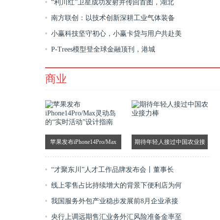
“利川红”卫星成功发射并传回首图，湖北
南方联创：以技术创新深耕工业气体装备
小赢科技坚守初心，小赢卡贷与用户共赴美
P-Trees模型登全球金融顶刊，港城
商业
苹果发布iPhone14Pro/Max
期待年轻人接过中国农业接
灵动岛的“实时活动”设计指
力棒
“才聚东川”人才工作品牌发布会丨董事长
南
线上零售占比持续增大的背景下便利店为何
我国服务外包产业稳步发展前8月企业承接
央行上调远期售汇业务外汇风险准备金率至