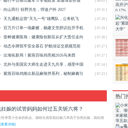
碳行平台推出建军节专项政策 加速绿证价值
[ 08-03 ]
向山而行 轻野共生，悍途户外 2027
[ 07-31 ]
天九通航运营“天九一号”雄鹰队，公务机飞
[ 07-29 ]
百万片订单一场豪赌，杨建文凭胆识拉开手机
[ 07-29 ]
壹树健康陈旭：健康险创新应从扩大责任走向
[ 07-28 ]
动态令牌筑牢安全基石 护航绿证交易规范前
[ 07-27 ]
出海拓新局！紫燕百味鸡亮相2026马来西
[ 07-27 ]
北外与美国宾大师生走进天九共享，感受中国
[ 07-24 ]
紫燕百味鸡推出新品麻辣拌系列，秘制麻酱引
[ 07-23 ]
热门
危妊娠的试管妈妈如何过五关斩六将？
女性孕育小生命的机会。辅助生殖双胎妊娠几率高于自然妊娠，因此很
[查看详细]