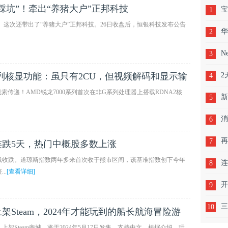
“踩坑”！牵出“养猪大户”正邦科技
宝
1
财。这次还带出了“养猪大户”正邦科技。26日收盘后，恒银科技发布公告
华
2
合
N
3
系列核显功能：虽只有2CU，但视频解码和显示输
2
4
索传递！AMD锐龙7000系列首次在非G系列处理器上搭载RDNA2核
新
5
如
消
6
口
再
7
连跌5天，热门中概股多数上涨
线收跌。道琼斯指数两年多来首次收于熊市区间，该基准指数创下今年
会
连
8
..
[查看详细]
开
9
年
三
10
上架Steam，2024年才能玩到的船长航海冒险游
上架Steam商城，将于2024年5月17日发售，支持中文。根据介绍，玩
获