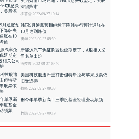
英为财情市场速递：Fed加息决心坚定，美股
深陷熊市
柳暮雪 2022-09-27 10:14
韩国9月通胀预期继续下降韩央行预计通胀在
10月达到峰值
樊华 2022-09-27 09:50
新能源汽车免征购置税延期定了，A股相关公
司名单出炉
燕梦蝶 2022-09-27 09:40
美国科技股遭严重打击但特斯拉与苹果股票依
旧受追捧
牧晓 2022-09-27 09:38
创今年单季新高！三季度基金经理变动频频
竹隐 2022-09-27 09:19