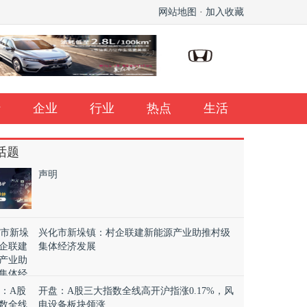
网站地图
·
加入收藏
行
企业
行业
热点
生活
话题
声明
兴化市新垛镇：村企联建新能源产业助推村级
集体经济发展
5年来首次收于2000点以下
英伟达和CDPR推出《赛博朋克20
开盘：A股三大指数全线高开沪指涨0.17%，风
RTX4090显卡
电设备板块领涨