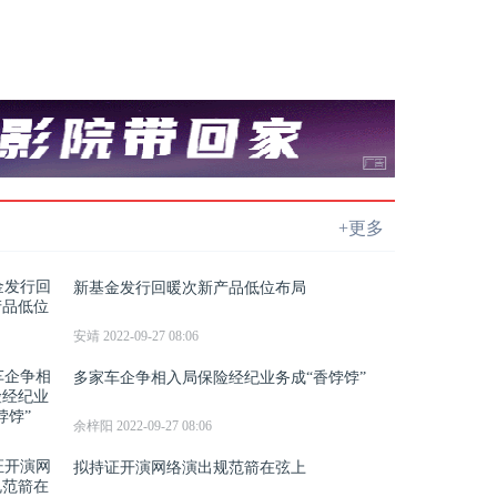
+更多
新基金发行回暖次新产品低位布局
安靖 2022-09-27 08:06
多家车企争相入局保险经纪业务成“香饽饽”
余梓阳 2022-09-27 08:06
拟持证开演网络演出规范箭在弦上