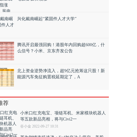
兴化戴南崛起“紧固件人才大学”
腾讯开启最强回购！港股年内回购超600亿，什
么信号？小米、京东齐发公告
北上资金逆势净流入，超9亿元抢筹这只股！新
能源汽车免征购置税延期定了，A
推荐
小米口红充电宝、项链耳机、米家模块机器人
等五款新品亮相，将与Civi2一
谷小金 2022-09-27 10:31