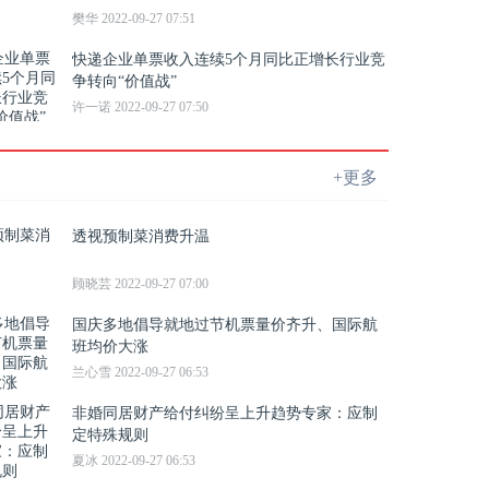
樊华 2022-09-27 07:51
快递企业单票收入连续5个月同比正增长行业竞
争转向“价值战”
许一诺 2022-09-27 07:50
+更多
透视预制菜消费升温
顾晓芸 2022-09-27 07:00
国庆多地倡导就地过节机票量价齐升、国际航
班均价大涨
兰心雪 2022-09-27 06:53
非婚同居财产给付纠纷呈上升趋势专家：应制
定特殊规则
夏冰 2022-09-27 06:53