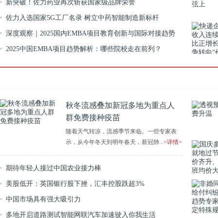
价值
新突破！佐力药业再次斩获国家级品牌荣誉
佐力入选国家5G工厂名录 树立中药智能制造新标杆
深度观察｜2025国内EMBA项目教育创新与国际对接趋势
2025中国EMBA项目趋势解析：哪些院校走在前列？
秋冬流感叠加新冠多地为重点人
群免费接种疫苗
随着天气转凉，流感季节来临。一些专家表
示，从今年冬天到明年春天，新冠肺...
<详情>
期待年轻人接过中国农业接力棒
美股低开：英国银行股下挫，汇丰控股跌超3%
中国市场具有强大吸引力
多地开启道路测试智能网联汽车加速驶入你我生活