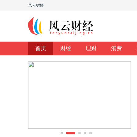
风云财经
首页
财经
理财
消费
《和平精英》
国产航空大片《长空之王》宣布撤出国庆
档：想看尖端战机耐心等了